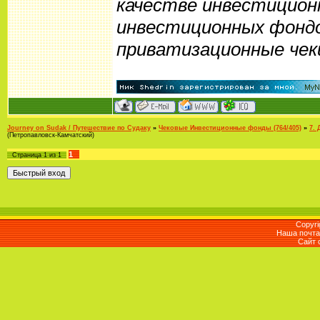
качестве инвестицион
инвестиционных фондо
приватизационные чеки
Journey on Sudak / Путешествие по Судаку
»
Чековые Инвестиционные фонды (764/405)
»
7.
(Петропавловск-Камчатский)
1
Страница
1
из
1
Copyri
Наша почта 
Сайт 