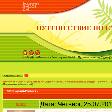
Воскресенье
09.08.2026
12:08
ПУТЕШЕСТВИЕ ПО С
ЧИФ «ДальИнвест» - Journey on Sudak / Путешествие по Судаку 
1
Страница
1
из
1
Journey on Sudak / Путешествие по Судаку
»
Чековые Инвестиционные фонды (764/405)
»
7.
(Петропавловск-Камчатский)
ЧИФ «ДальИнвест»
Дата: Четверг, 25.07.20
Shedrin