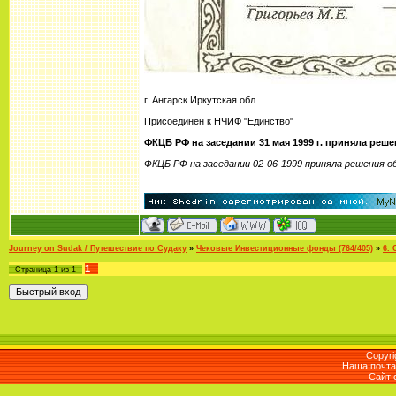
г. Ангарск Иркутская обл.
Присоединен к НЧИФ "Единство"
ФКЦБ РФ на заседании 31 мая 1999 г. приняла ре
ФКЦБ РФ на заседании 02-06-1999 приняла решения о
Journey on Sudak / Путешествие по Судаку
»
Чековые Инвестиционные фонды (764/405)
»
6.
1
Страница
1
из
1
Copyri
Наша почта 
Сайт 