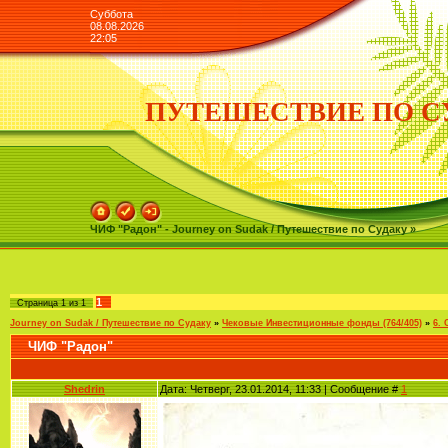
Суббота
08.08.2026
22:05
ПУТЕШЕСТВИЕ ПО С
ЧИФ "Радон" - Journey on Sudak / Путешествие по Судаку »
1
Страница
1
из
1
Journey on Sudak / Путешествие по Судаку
»
Чековые Инвестиционные фонды (764/405)
»
6.
ЧИФ "Радон"
Shedrin
Дата: Четверг, 23.01.2014, 11:33 | Сообщение #
1