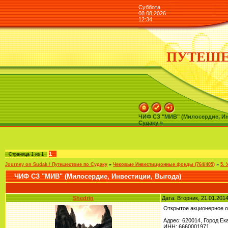
Суббота
08.08.2026
12:34
ПУТЕШЕ
ЧИФ СЗ "МИВ" (Милосердие, Инв
Судаку »
1
Страница
1
из
1
Journey on Sudak / Путешествие по Судаку
»
Чековые Инвестиционные фонды (764/405)
»
5.
ЧИФ СЗ "МИВ" (Милосердие, Инвестиции, Выгода)
Shedrin
Дата: Вторник, 21.01.201
Открытое акционерное 
Адрес: 620014, Город Ека
ИНН: 6660001971