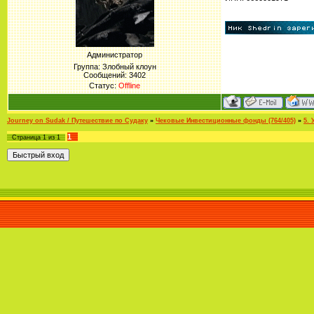
Администратор
Группа: Злобный клоун
Сообщений:
3402
Статус:
Offline
Journey on Sudak / Путешествие по Судаку
»
Чековые Инвестиционные фонды (764/405)
»
5.
1
Страница
1
из
1