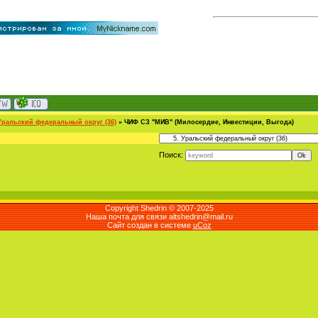
 Уральский федеральный округ (36)
»
ЧИФ СЗ "МИВ" (Милосердие, Инвестиции, Выгода)
Поиск:
Copyright Shedrin © 2007-2025
Наша почта для связи altshedrin@mail.ru
Сайт создан в системе
uCoz