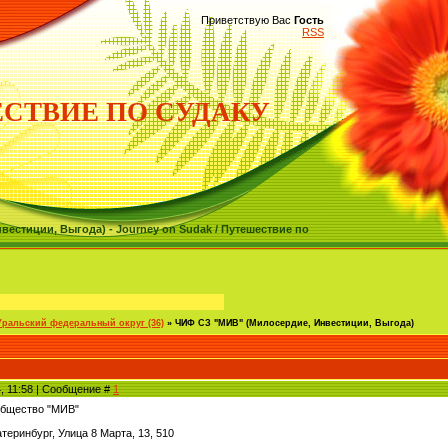
Приветствую Вас
Гость
RSS
СТВИЕ ПО СУДАКУ
естиции, Выгода) - Journey on Sudak / Путешествие по
 Уральский федеральный округ (36)
»
ЧИФ СЗ "МИВ" (Милосердие, Инвестиции, Выгода)
4, 11:58 | Сообщение #
1
общество "МИВ"
теринбург, Улица 8 Марта, 13, 510