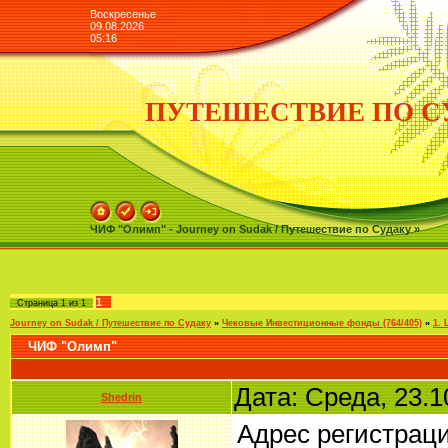
Воскресенье
09.08.2026
05:16
ПУТЕШЕСТВИЕ ПО С
ЧИФ "Олимп" - Journey on Sudak / Путешествие по Судаку »
1
Страница
1
из
1
Journey on Sudak / Путешествие по Судаку
»
Чековые Инвестиционные фонды (764/405)
»
1.
ЧИФ "Олимп"
Дата: Среда, 23.1
Shedrin
Адрес регистрац