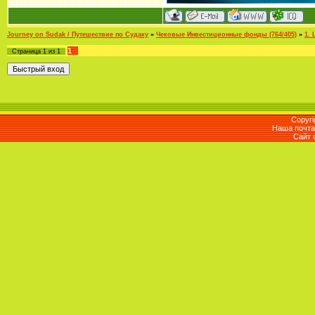
Journey on Sudak / Путешествие по Судаку
»
Чековые Инвестиционные фонды (764/405)
»
1.
1
Страница
1
из
1
Copyri
Наша почта 
Сайт 