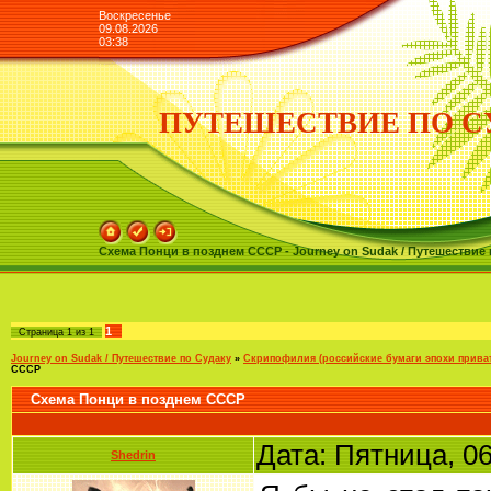
Воскресенье
09.08.2026
03:38
ПУТЕШЕСТВИЕ ПО С
Схема Понци в позднем СССР - Journey on Sudak / Путешествие 
1
Страница
1
из
1
Journey on Sudak / Путешествие по Судаку
»
Скрипофилия (российские бумаги эпохи приват
СССР
Схема Понци в позднем СССР
Дата: Пятница, 0
Shedrin