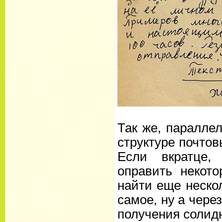
Так же, паралле
структуре почто
Если вкратце,
оправить некот
найти еще неско
самое, ну а чере
получения солидн